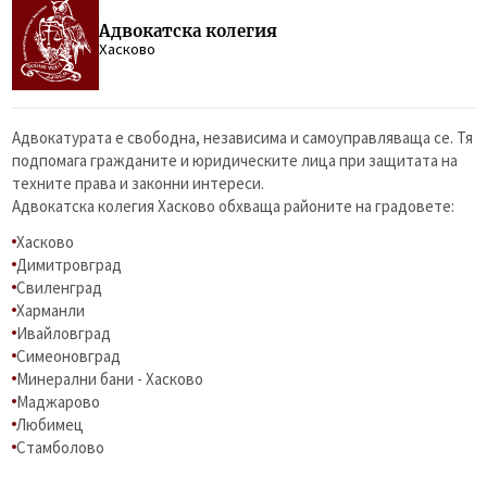
Адвокатска колегия
Хасково
Адвокатурата е свободна, независима и самоуправляваща се. Тя
подпомага гражданите и юридическите лица при защитата на
техните права и законни интереси.
Адвокатска колегия Хасково обхваща районите на градовете:
Хасково
Димитровград
Свиленград
Харманли
Ивайловград
Симеоновград
Минерални бани - Хасково
Маджарово
Любимец
Стамболово