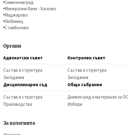
Симеоновград
Минерални бани - Хасково
Маджарово
Любимец
Стамболово
Органи
Адвокатски съвет
Контролен съвет
Състав и структура
Състав и структура
Заседания
Заседания
Дисциплинарен съд
Общо събрание
Състав и структура
Дневен ред и материали за ОС
Производства
Избори
За колегията
История