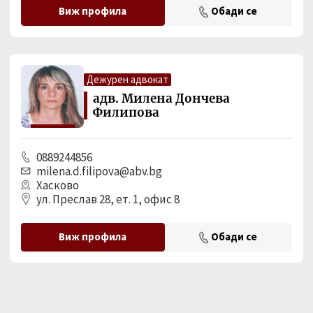
Виж профила
Обади се
Дежурен адвокат
адв. Милена Дончева
Филипова
0889244856
milena.d.filipova@abv.bg
Хасково
ул. Преслав 28, ет. 1, офис 8
Виж профила
Обади се