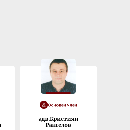
Основен член
адв.Кристиян
а
Рангелов