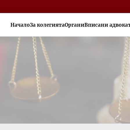
Начало
За колегията
Органи
Вписани адвока