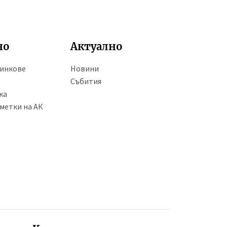
но
Актуално
линкове
Новини
Събития
ка
метки на АК