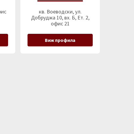
фис
кв. Воеводски, ул.
Добруджа 10, вх. Б, Ет. 2,
офис 21
Виж профила