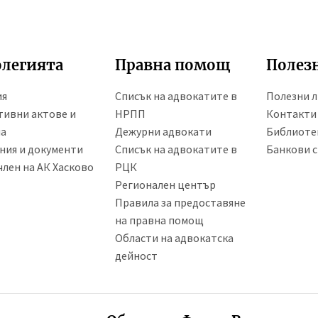
олегията
Правна помощ
Полез
ия
Списък на адвокатите в
Полезни 
ивни актове и
НРПП
Контакти
ла
Дежурни адвокати
Библиоте
ния и документи
Списък на адвокатите в
Банкови с
член на АК Хасково
РЦК
Регионален център
Правила за предоставяне
на правна помощ
Области на адвокатска
дейност