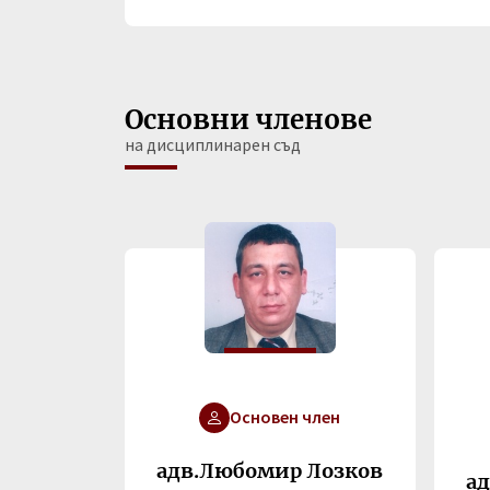
Основни членове
на дисциплинарен съд
Основен член
адв.Любомир Лозков
а