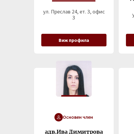
ул. Преслав 24, ет. 3, офис
3
Виж профила
Основен член
адв.Ива Димитрова