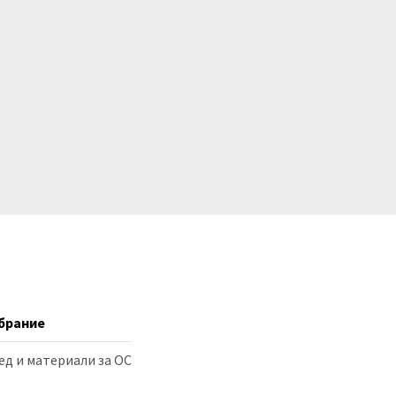
брание
ед и материали за ОС