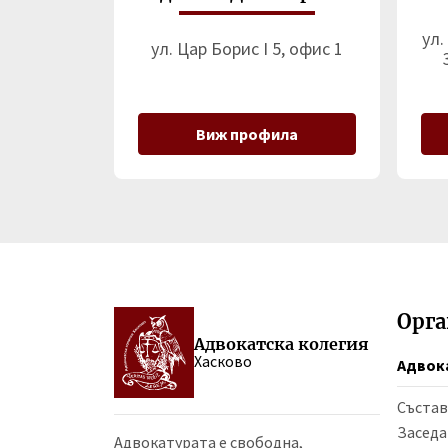
ул.
ул. Цар Борис І 5, офис 1
Виж профила
Орг
Адвокатска колегия
Хасково
Адвок
Състав
Заседа
Адвокатурата е свободна,