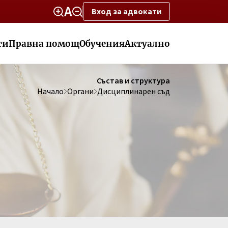
Вход за адвокати
ти
Правна помощ
Обучения
Актуално
Състав и структура
Начало
Органи
Дисциплинарен съд