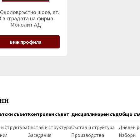
 Околовръстно шосе, ет.
3 в сградата на фирма
Монолит АД
Виж профила
ани
атски съвет
Контролен съвет
Дисциплинарен съд
Общо съ
 и структура
Състав и структура
Състав и структура
Дневен р
ния
Заседания
Производства
Избори