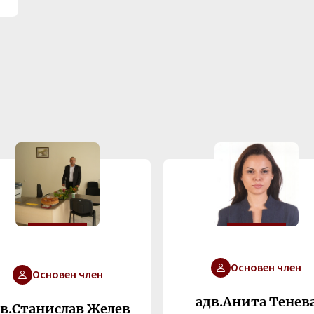
Основен член
Основен член
адв.Анита Тенев
дв.Станислав Желев