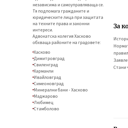
независима и самоуправляваща се.
Тя подпомага гражданите и
юридическите лица при защитата
на техните права и законни
За к
интереси.
Адвокатска колегия Хасково
Истор
обхваща районите на градовете:
Нормат
Хасково
прави
Димитровград
Заявле
Свиленград
Стани 
Харманли
Ивайловград
Симеоновград
Минерални бани - Хасково
Маджарово
Любимец
Стамболово