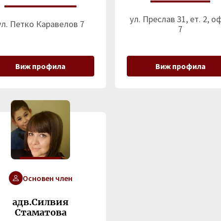
ул. Преслав 31, ет. 2, о
ул. Петко Каравелов 7
7
Виж профила
Виж профила
Основен член
адв.Силвия
Стаматова