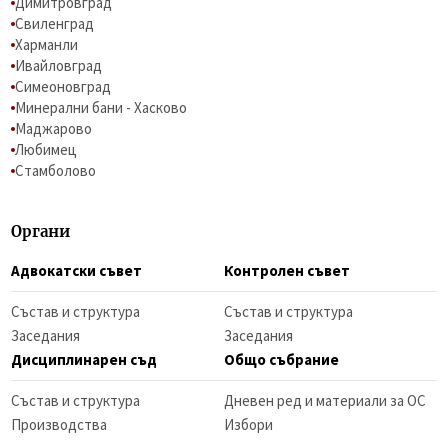
Димитровград
Свиленград
Харманли
Ивайловград
Симеоновград
Минерални бани - Хасково
Маджарово
Любимец
Стамболово
Органи
Адвокатски съвет
Контролен съвет
Състав и структура
Състав и структура
Заседания
Заседания
Дисциплинарен съд
Общо събрание
Състав и структура
Дневен ред и материали за ОС
Производства
Избори