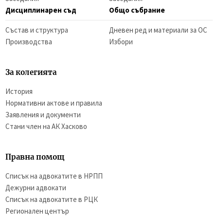
Дисциплинарен съд
Общо събрание
Състав и структура
Дневен ред и материали за ОС
Производства
Избори
За колегията
История
Нормативни актове и правила
Заявления и документи
Стани член на АК Хасково
Правна помощ
Списък на адвокатите в НРПП
Дежурни адвокати
Списък на адвокатите в РЦК
Регионален център