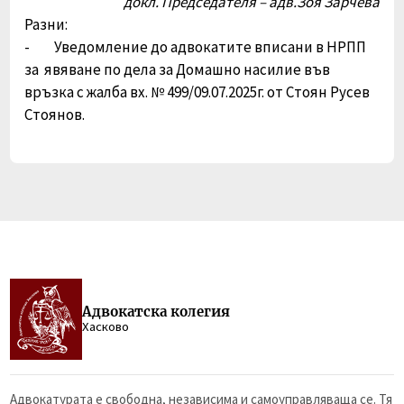
докл. Председателя – адв.Зоя Зарчева
Разни:
- Уведомление до адвокатите вписани в НРПП
за явяване по дела за Домашно насилие във
връзка с жалба вх. № 499/09.07.2025г. от Стоян Русев
Стоянов.
Адвокатска колегия
Хасково
Адвокатурата е свободна, независима и самоуправляваща се. Тя