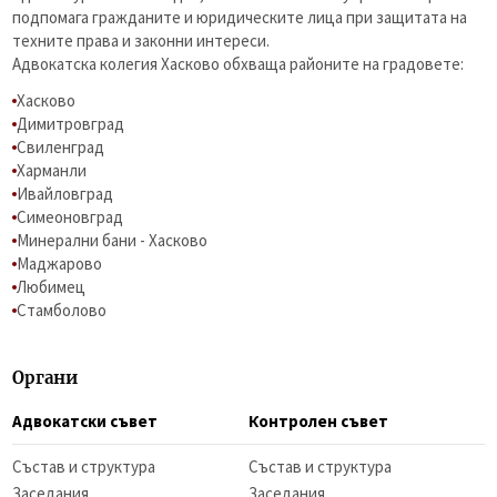
подпомага гражданите и юридическите лица при защитата на
техните права и законни интереси.
Адвокатска колегия Хасково обхваща районите на градовете:
Хасково
Димитровград
Свиленград
Харманли
Ивайловград
Симеоновград
Минерални бани - Хасково
Маджарово
Любимец
Стамболово
Органи
Адвокатски съвет
Контролен съвет
Състав и структура
Състав и структура
Заседания
Заседания