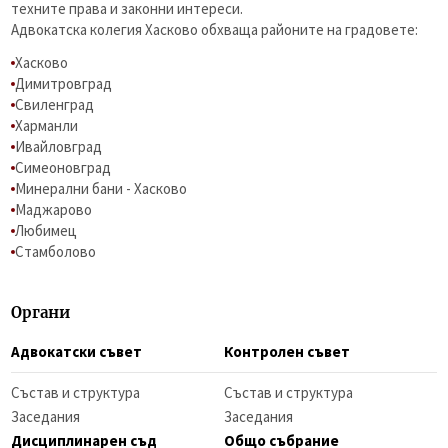
техните права и законни интереси.
Адвокатска колегия Хасково обхваща районите на градовете:
Хасково
Димитровград
Свиленград
Харманли
Ивайловград
Симеоновград
Минерални бани - Хасково
Маджарово
Любимец
Стамболово
Органи
Адвокатски съвет
Контролен съвет
Състав и структура
Състав и структура
Заседания
Заседания
Дисциплинарен съд
Общо събрание