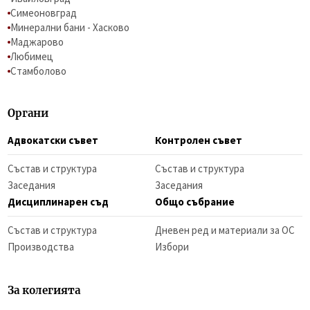
Симеоновград
Минерални бани - Хасково
Маджарово
Любимец
Стамболово
Органи
Адвокатски съвет
Контролен съвет
Състав и структура
Състав и структура
Заседания
Заседания
Дисциплинарен съд
Общо събрание
Състав и структура
Дневен ред и материали за ОС
Производства
Избори
За колегията