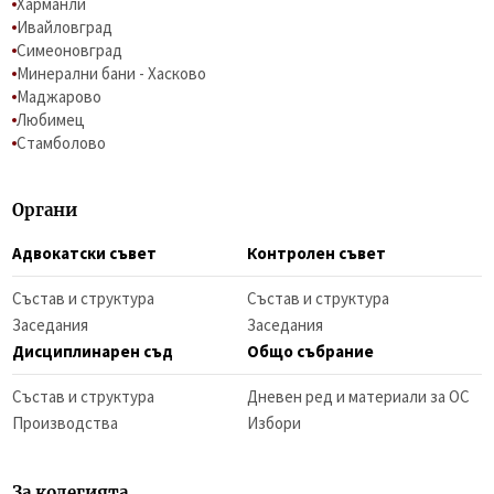
Харманли
Ивайловград
Симеоновград
Минерални бани - Хасково
Маджарово
Любимец
Стамболово
Органи
Адвокатски съвет
Контролен съвет
Състав и структура
Състав и структура
Заседания
Заседания
Дисциплинарен съд
Общо събрание
Състав и структура
Дневен ред и материали за ОС
Производства
Избори
За колегията