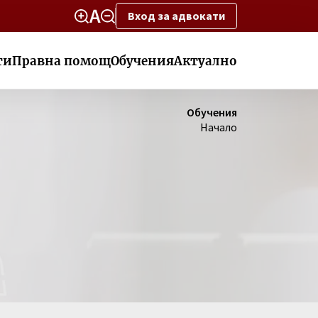
Вход за адвокати
ти
Правна помощ
Обучения
Актуално
Обучения
Начало