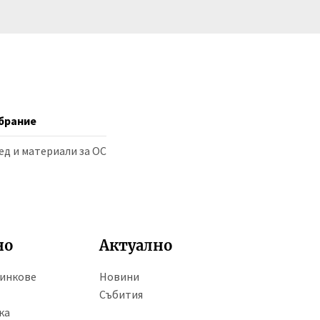
брание
ед и материали за ОС
но
Актуално
линкове
Новини
Събития
ка