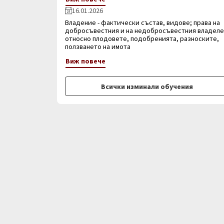
16.01.2026
Владение - фактически състав, видове; права на
добросъвестния и на недобросъвестния владел
относно плодовете, подобренията, разноските,
ползването на имота
Виж повече
Всички изминали обучения