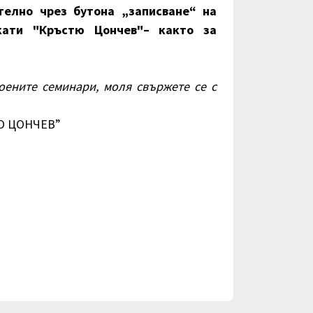
телно чрез бутона „записване“ на
кати "Кръстю Цончев"– както за
оените семинари, моля свържете се с
Ю ЦОНЧЕВ”