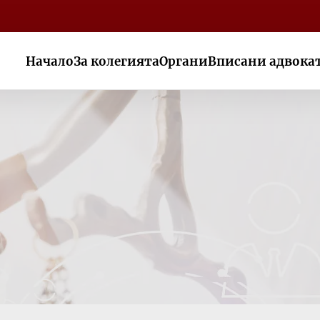
Начало
За колегията
Органи
Вписани адвока