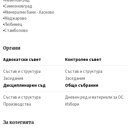
Симеоновград
Минерални бани - Хасково
Маджарово
Любимец
Стамболово
Органи
Адвокатски съвет
Контролен съвет
Състав и структура
Състав и структура
Заседания
Заседания
Дисциплинарен съд
Общо събрание
Състав и структура
Дневен ред и материали за ОС
Производства
Избори
За колегията