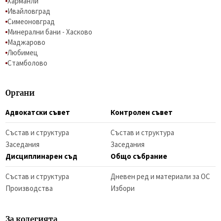
Харманли
Ивайловград
Симеоновград
Минерални бани - Хасково
Маджарово
Любимец
Стамболово
Органи
Адвокатски съвет
Контролен съвет
Състав и структура
Състав и структура
Заседания
Заседания
Дисциплинарен съд
Общо събрание
Състав и структура
Дневен ред и материали за ОС
Производства
Избори
За колегията