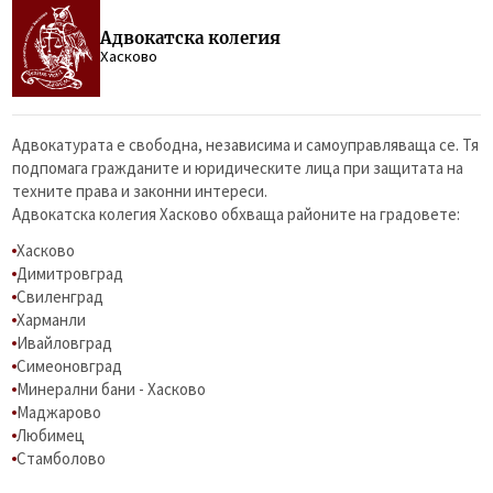
Адвокатска колегия
Хасково
Адвокатурата е свободна, независима и самоуправляваща се. Тя
подпомага гражданите и юридическите лица при защитата на
техните права и законни интереси.
Адвокатска колегия Хасково обхваща районите на градовете:
Хасково
Димитровград
Свиленград
Харманли
Ивайловград
Симеоновград
Минерални бани - Хасково
Маджарово
Любимец
Стамболово