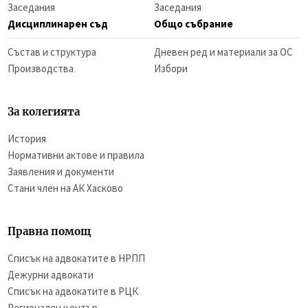
Заседания
Заседания
Дисциплинарен съд
Общо събрание
Състав и структура
Дневен ред и материали за ОС
Производства
Избори
За колегията
История
Нормативни актове и правила
Заявления и документи
Стани член на АК Хасково
Правна помощ
Списък на адвокатите в НРПП
Дежурни адвокати
Списък на адвокатите в РЦК
Регионален център