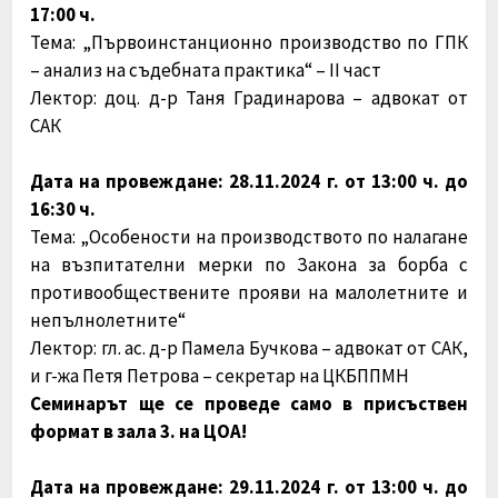
17:00 ч.
Тема:
„Първоинстанционно производство по ГПК
– анализ на съдебната практика“ – II част
Лектор: доц. д-р Таня Градинарова – адвокат от
САК
Дата на провеждане: 28.11.2024 г. от 13:00 ч. до
16:30 ч.
Тема:
„Особености на производството по налагане
на възпитателни мерки по Закона за борба с
противообществените прояви на малолетните и
непълнолетните“
Лектор: гл. ас. д-р Памела Бучкова – адвокат от САК,
и г-жа Петя Петрова – секретар на ЦКБППМН
Семинарът ще се проведе само в присъствен
формат в зала 3. на ЦОА!
Дата на провеждане: 29.11.2024 г. от 13:00 ч. до