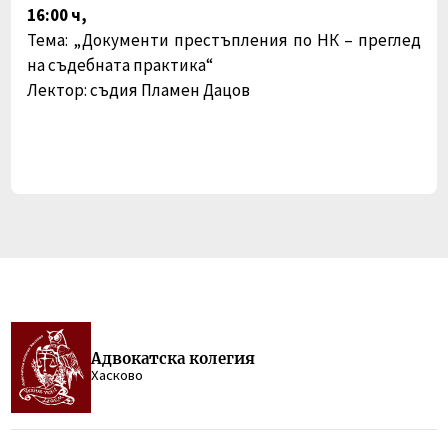
16:00 ч,
Тема:
„Документи престъпления по НК – преглед
на съдебната практика“
Лектор: съдия Пламен Дацов
Адвокатска колегия
Хасково