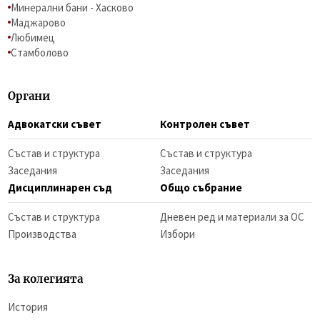
Минерални бани - Хасково
Маджарово
Любимец
Стамболово
Органи
Адвокатски съвет
Контролен съвет
Състав и структура
Състав и структура
Заседания
Заседания
Дисциплинарен съд
Общо събрание
Състав и структура
Дневен ред и материали за ОС
Производства
Избори
За колегията
История