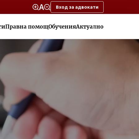
Вход за адвокати
ти
Правна помощ
Обучения
Актуално