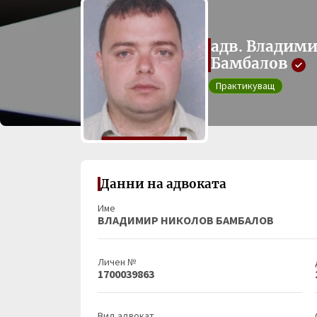
адв. Владим
Бамбалов
Практикуващ
Данни на адвоката
Име
ВЛАДИМИР НИКОЛОВ БАМБАЛОВ
Личен №
1700039863
Вид адвокат