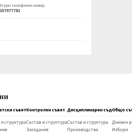
Втори телефонен номер
037977781
ани
атски съвет
Контролен съвет
Дисциплинарен съд
Общо съ
 и структура
Състав и структура
Състав и структура
Дневен р
ния
Заседания
Производства
Избори