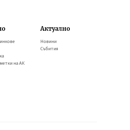
но
Актуално
линкове
Новини
Събития
ка
метки на АК