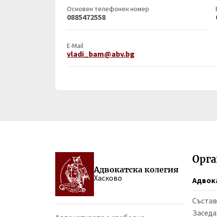
Основен телефонен номер
0885472558
E-Mail
vladi_bam@abv.bg
Орг
Адвокатска колегия
Хасково
Адвок
Състав
Заседа