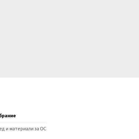
брание
ед и материали за ОС