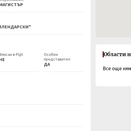
МАГИСТЪР
ИЛЕНДАРСКИ"
Области н
Вписан в РЦК
Особен
НЕ
представител
ДА
Все още ня