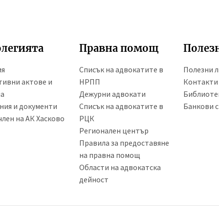
олегията
Правна помощ
Полез
ия
Списък на адвокатите в
Полезни 
ивни актове и
НРПП
Контакти
ла
Дежурни адвокати
Библиоте
ния и документи
Списък на адвокатите в
Банкови с
член на АК Хасково
РЦК
Регионален център
Правила за предоставяне
на правна помощ
Области на адвокатска
дейност