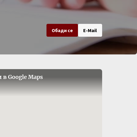
Обади се
E-Mail
 в Google Maps