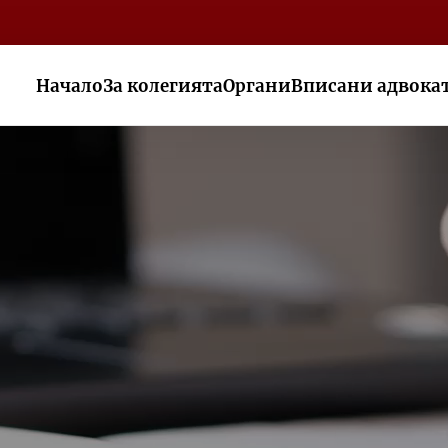
Начало
За колегията
Органи
Вписани адвока