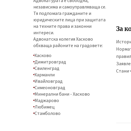
Адвокатурата е свободна,
независима и самоуправляваща се.
Тя подпомага гражданите и
юридическите лица при защитата
на техните права и законни
За к
интереси.
Адвокатска колегия Хасково
Истор
обхваща районите на градовете:
Нормат
Хасково
прави
Димитровград
Заявле
Свиленград
Стани 
Харманли
Ивайловград
Симеоновград
Минерални бани - Хасково
Маджарово
Любимец
Стамболово