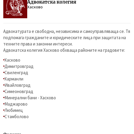
Адвокатска колегия
Хасково
Адвокатурата е свободна, независима и самоуправляваща се. Тя
подпомага гражданите и юридическите лица при защитата на
техните права и законни интереси.
Адвокатска колегия Хасково обхваща районите на градовете:
Хасково
Димитровград
Свиленград
Харманли
Ивайловград
Симеоновград
Минерални бани - Хасково
Маджарово
Любимец
Стамболово