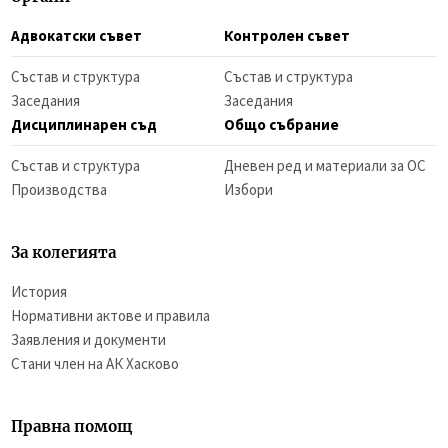
Адвокатски съвет
Контролен съвет
Състав и структура
Състав и структура
Заседания
Заседания
Дисциплинарен съд
Общо събрание
Състав и структура
Дневен ред и материали за ОС
Производства
Избори
За колегията
История
Нормативни актове и правила
Заявления и документи
Стани член на АК Хасково
Правна помощ