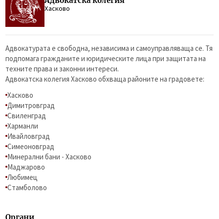
Адвокатска колегия
Хасково
Адвокатурата е свободна, независима и самоуправляваща се. Тя
подпомага гражданите и юридическите лица при защитата на
техните права и законни интереси.
Адвокатска колегия Хасково обхваща районите на градовете:
Хасково
Димитровград
Свиленград
Харманли
Ивайловград
Симеоновград
Минерални бани - Хасково
Маджарово
Любимец
Стамболово
Органи