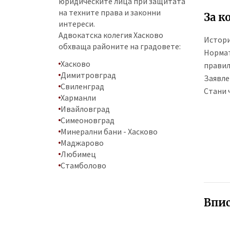
юридическите лица при защитата
на техните права и законни
За к
интереси.
Адвокатска колегия Хасково
Истор
обхваща районите на градовете:
Нормат
Хасково
прави
Димитровград
Заявле
Свиленград
Стани 
Харманли
Ивайловград
Симеоновград
Минерални бани - Хасково
Маджарово
Любимец
Стамболово
Впис