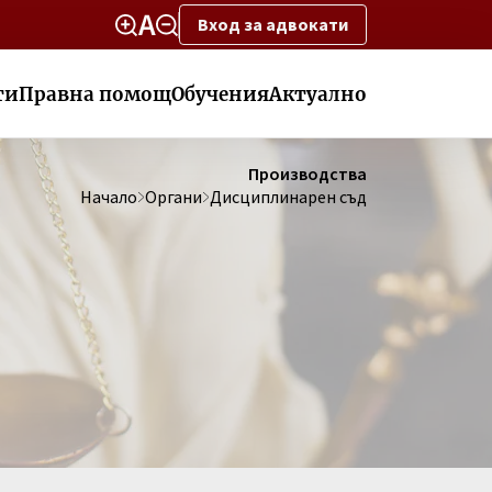
Вход за адвокати
ти
Правна помощ
Обучения
Актуално
Производства
Начало
Органи
Дисциплинарен съд