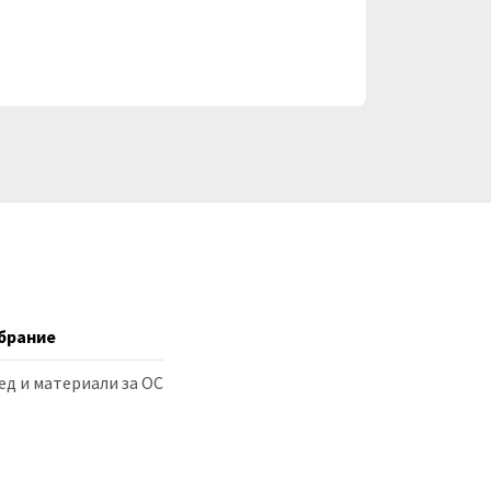
брание
ед и материали за ОС