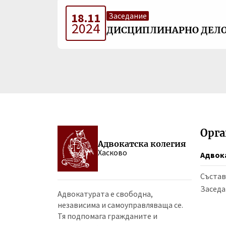
18.11
Заседание
2024
ДИСЦИПЛИНАРНО ДЕЛО 
Орг
Адвокатска колегия
Хасково
Адвок
Състав
Заседа
Адвокатурата е свободна,
независима и самоуправляваща се.
Тя подпомага гражданите и