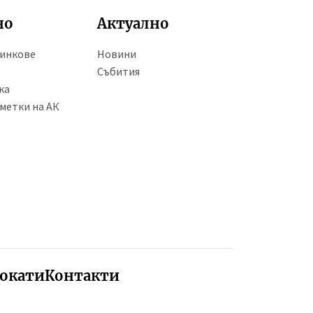
но
Актуално
линкове
Новини
Събития
ка
метки на АК
вокати
Контакти