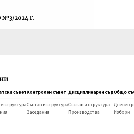
№3/2024 Г.
ани
атски съвет
Контролен съвет
Дисциплинарен съд
Общо съ
 и структура
Състав и структура
Състав и структура
Дневен р
ния
Заседания
Производства
Избори