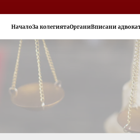
Начало
За колегията
Органи
Вписани адвока