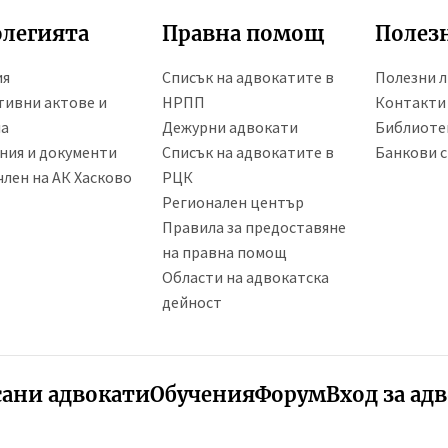
олегията
Правна помощ
Полез
ия
Списък на адвокатите в
Полезни 
ивни актове и
НРПП
Контакти
ла
Дежурни адвокати
Библиоте
ния и документи
Списък на адвокатите в
Банкови с
член на АК Хасково
РЦК
Регионален център
Правила за предоставяне
на правна помощ
Области на адвокатска
дейност
ани адвокати
Обучения
Форум
Вход за ад