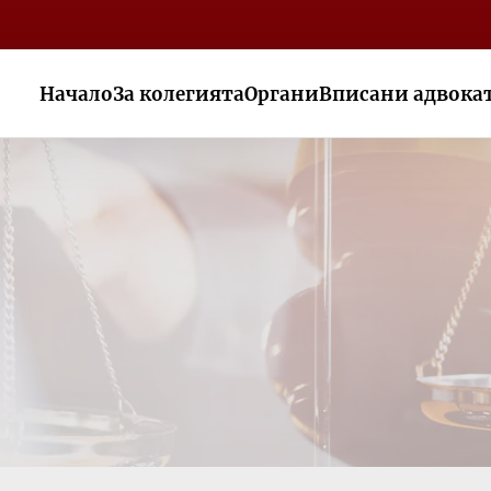
Начало
За колегията
Органи
Вписани адвока