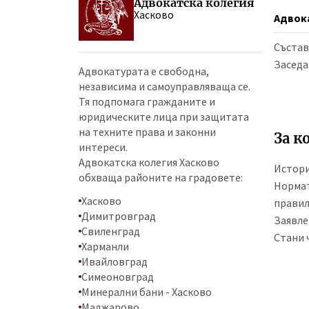
Адвокатска колегия
Хасково
Адвок
Състав
Заседа
Адвокатурата е свободна,
независима и самоуправляваща се.
Тя подпомага гражданите и
юридическите лица при защитата
на техните права и законни
За к
интереси.
Адвокатска колегия Хасково
Истор
обхваща районите на градовете:
Нормат
Хасково
прави
Димитровград
Заявле
Свиленград
Стани 
Харманли
Ивайловград
Симеоновград
Минерални бани - Хасково
Маджарово