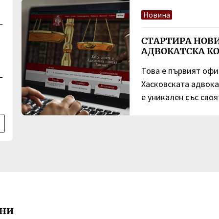
Новина
–
СТАРТИРА НОВИ
АДВОКАТСКА К
Това е първият офи
–
Хасковската адвока
е уникален със своят
ани