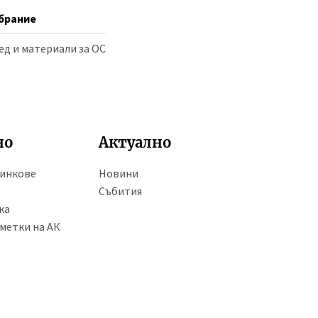
брание
ед и материали за ОС
но
Актуално
линкове
Новини
Събития
ка
метки на АК