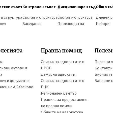
атски съвет
Контролен съвет
Дисциплинарен съд
Общо съ
 и структура
Състав и структура
Състав и структура
Дневен р
ния
Заседания
Производства
Избори
олегията
Правна помощ
Полез
ия
Списък на адвокатите в
Полезни 
ивни актове и
НРПП
Контакти
ла
Дежурни адвокати
Библиоте
ния и документи
Списък на адвокатите в
Банкови с
член на АК Хасково
РЦК
Регионален център
Правила за предоставяне
на правна помощ
Области на адвокатска