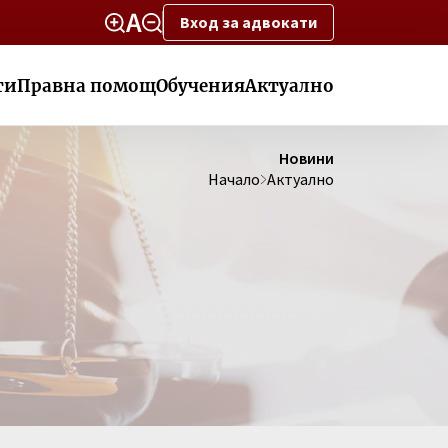
Вход за адвокати
ти
Правна помощ
Обучения
Актуално
Новини
Начало
Актуално