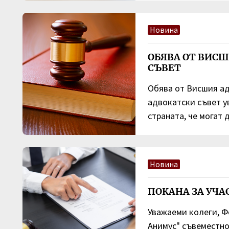
Новина
ОБЯВА ОТ ВИС
СЪВЕТ
Обява от Висшия а
адвокатски съвет 
страната, че могат д
Новина
ПОКАНА ЗА УЧА
Уважаеми колеги, 
Анимус" съвеместно