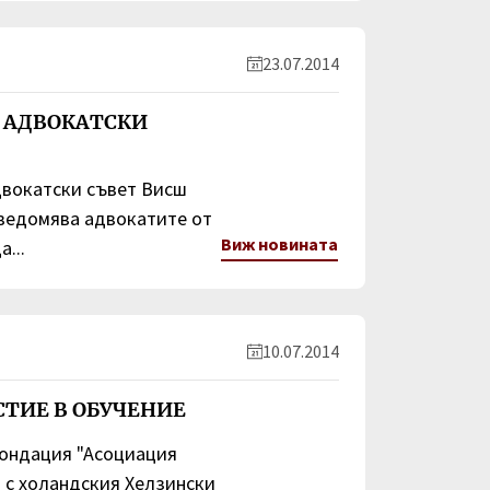
23.07.2014
Ш АДВОКАТСКИ
двокатски съвет Висш
уведомява адвокатите от
Виж новината
а...
10.07.2014
СТИЕ В ОБУЧЕНИЕ
Фондация "Асоциация
 с холандския Хелзински