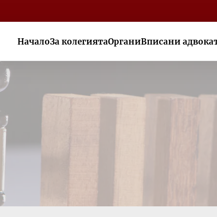
Начало
За колегията
Органи
Вписани адвока