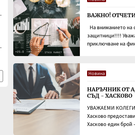
ВАЖНО! ОТЧЕТ
–
На вниманието на 
защитници!!!! Уваж
приключване на фин
–
Новина
НАРЪЧНИК ОТ 
СЪД - ХАСКОВО
УВАЖАЕМИ КОЛЕГИ, 
Хасково предостави
Хасково един брой -.