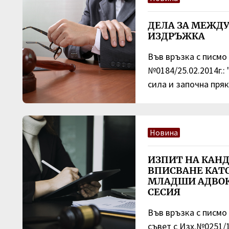
ДЕЛА ЗА МЕЖД
ИЗДРЪЖКА
Във връзка с писмо 
№0184/25.02.2014г.: 
сила и започна пряк
Новина
ИЗПИТ НА КАН
ВПИСВАНЕ КАТ
МЛАДШИ АДВОК
СЕСИЯ
Във връзка с писмо
съвет с Изх.№0251/1