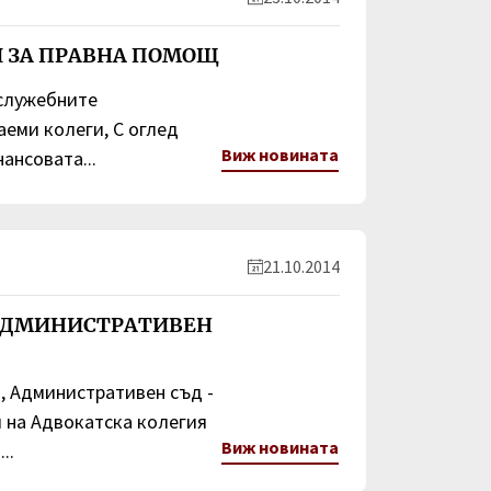
И ЗА ПРАВНА ПОМОЩ
служебните
аеми колеги, С оглед
Виж новината
ансовата...
21.10.2014
АДМИНИСТРАТИВЕН
Административен съд -
 на Адвокатска колегия
Виж новината
..