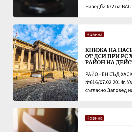
Наредба №2 на ВАС от
Новина
КНИЖА НА НАС
ОТ ДСИ ПРИ РС 
РАЙОН НА ДЕЙС
РАЙОНЕН СЪД ХАСКО
№616/07.02.2014г. У
съгласно Заповед н
Новина