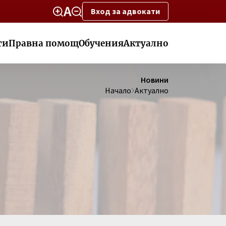
Вход за адвокати
ти
Правна помощ
Обучения
Актуално
Новини
Начало
Актуално